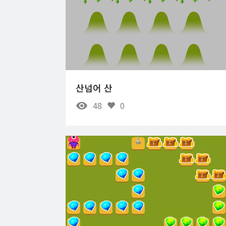
산넘어 산
48
0