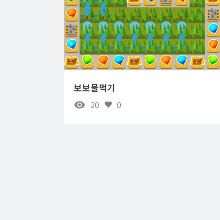
보보물먹기
20
0