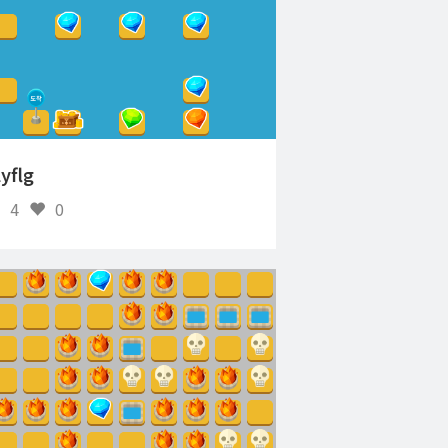
lyflg
4
0