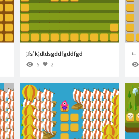
;fs'k;dldsgddfgddfgd
ㄴ
5
2