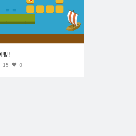
이팅!
15
0