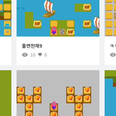
풀면천재9
ㅋ
10
0