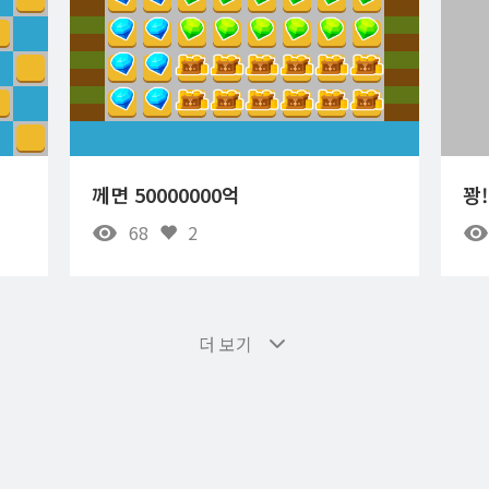
께면 50000000억
꽝!!
68
2
더 보기