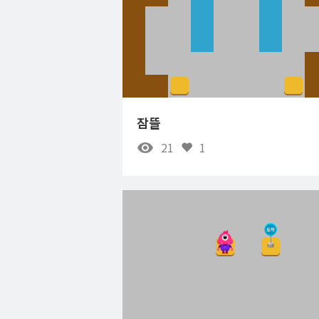
잠뜰
21
1