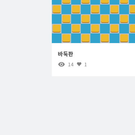
바둑판
14
1